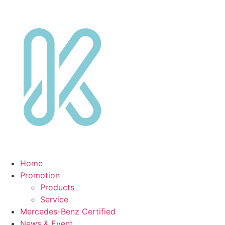
Skip
to
content
Home
Promotion
Products
Service
Mercedes-Benz Certified
News & Event