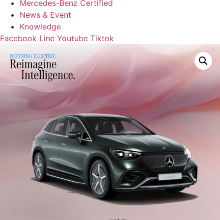
Mercedes-Benz Certified
News & Event
Knowledge
Facebook
Line
Youtube
Tiktok