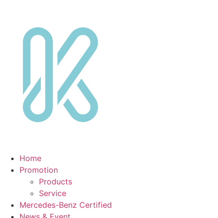
Skip
to
content
Home
Promotion
Products
Service
Mercedes-Benz Certified
News & Event