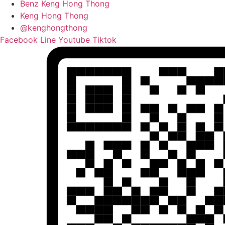
Benz Keng Hong Thong
Keng Hong Thong
@kenghongthong
Facebook
Line
Youtube
Tiktok